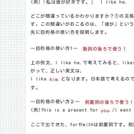
(例)「私は彼が好きです。」 I like he.
どこが間違っているかわかりますか？①の主格で
す。この間違いがおこるのは、「彼が」とい
先に目的格の使い方を説明します。
～目的格の使い方1～
動詞の後ろで使う！
上の例文、I like he.で考えてみると、l
がって、正しい英文は、
I like
.となります。日本語で考えるの
him
す。
～目的格の使い方２～
前置詞の後ろで使う
(例)This is a present for
./I went
you
ここで出てきた、forやwithは前置詞です