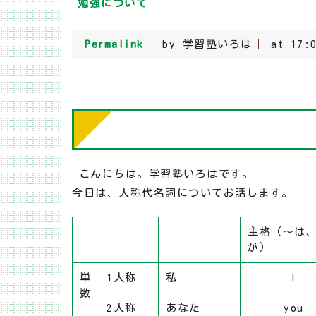
勉強について
Permalink
by 学習塾いろは
at 17:
こんにちは。学習塾いろはです。
今日は、人称代名詞についてお話します。
主格（～は
が）
単
1人称
私
I
数
2人称
あなた
you