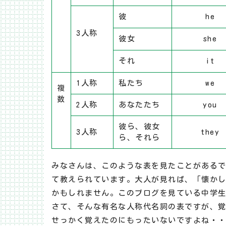
彼
he
3人称
彼女
she
それ
it
1人称
私たち
we
複
数
2人称
あなたたち
you
彼ら、彼女
3人称
they
ら、それら
みなさんは、このような表を見たことがある
て教えられています。大人が見れば、「懐かしい～
かもしれません。このブログを見ている中学
さて、そんな有名な人称代名詞の表ですが、
せっかく覚えたのにもったいないですよね・