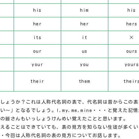
his
him
his
her
her
hers
its
it
×
our
us
ours
your
you
yours
their
them
their
でしょうか？これは人称代名詞の表で、代名詞は昔からこの表
」となるでしょう。I,my,me,mine・・・と覚えた記
生の皆さんもいっしょうけんめい覚えたことと思います。
覚えることはできていても、表の見方を知らない生徒が多くい
・・今回は人称代名詞の表の見方についてお話します。