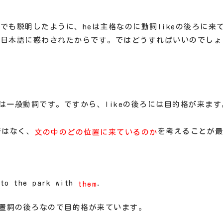
も説明したように、heは主格なのに動詞likeの後ろに来
う日本語に惑わされたからです。ではどうすればいいのでしょ
ikeは一般動詞です。ですから、likeの後ろには目的格が来ま
ではなく、
を考えることが
文の中のどの位置に来ているのか
！
 to the park with
.
them
。前置詞の後ろなので目的格が来ています。