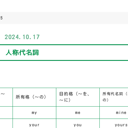
05
2024.10.17
人称代名詞
、～
目的格（～を、
所有代名詞（
所有格（～の）
～に）
の）
my
me
mine
your
you
yours