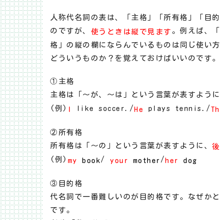
人称代名詞の表は、「主格」「所有格」「目
のですが、
。例えば、
使うときは縦で見ます
格」の縦の欄にならんでいるものは同じ使い
どういうものか？を覚えておけばいいのです
①主格
主格は「～が、～は」という言葉が表すよう
(例)
like soccer./
plays tennis./
I
He
Th
②所有格
所有格は「～の」という言葉が表すように、
(例)
/
/
my
book
your
mother
her
dog
③目的格
代名詞で一番難しいのが目的格です。なぜか
です。